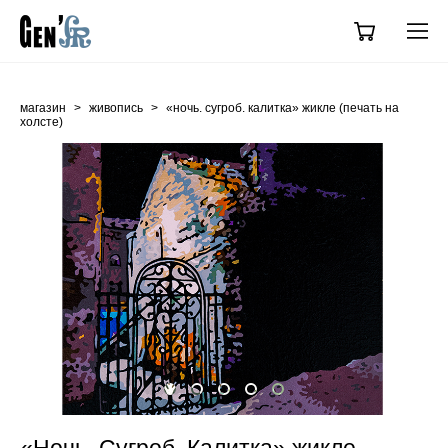
магазин
>
живопись
>
«ночь. сугроб. калитка» жикле (печать на
холсте)