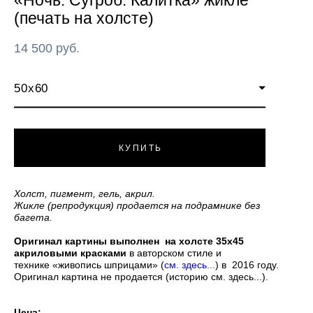
«Ночь. Сугроб. Калитка» жикле
(печать на холсте)
14 500 pуб.
50х60
КУПИТЬ
Холст, пигмент, гель, акрил.
Жикле (репродукция) продается на подрамнике без
багета.
Оригинал картины выполнен на холсте 35х45
акриловыми красками
в авторском стиле и
технике «живопись шприцами»
(
см. здесь...
)
в 2016 году.
Оригинал картина не продается (историю см. здесь...).
Цена: